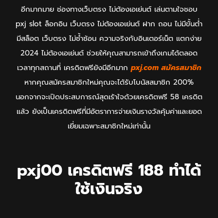
อีกมากมาย ช่องทางเว็บตรง ไม่ต้องเอเย่นต์ เล่นตามใจชอบ
pxj slot ล็อกอิน เว็บตรง ไม่ต้องเอเย่นต์ ฝาก ถอน ไม่มีขั้นต่ำ
มีสล็อต เว็บตรง ไม่ซ้ำซ้อน ความจริงกับอินเตอร์เน็ต แตกง่าย
2024 ไม่ต้องเอเย่นต์ ช่วยให้คุณสามารถเข้าถึงเกมได้ตลอด
เวลาทุกสถานที่ เครดิตฟรียังมีอีกมาก
pxj.com สมัครสมาชิก
หากคุณสมัครสมาชิกใหม่คุณจะได้รับโบนัสสมาชิก 200%
นอกจากจะเปิดประสบการณ์สุดเร้าใจด้วยเครดิตฟรี 58 เครดิต
แล้ว ยังเป็นเครดิตฟรีที่มีอัตราการจ่ายเงินรางวัลคุ้มค่าและยอด
เยี่ยมเฉพาะสมาชิกใหม่เท่านั้น
pxj00 เครดิตฟรี 188 ทำได้
ใช้เงินจริง