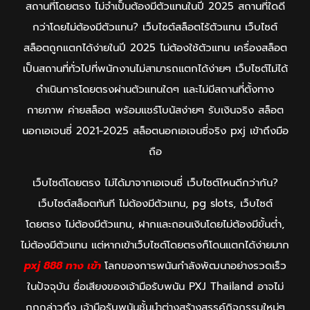
สถานที่โดยตรง ไม่จำเป็นต้องมีตัวแทนในปี 2025 สถานที่ใดดี
กว่าโดยไม่ต้องมีตัวแทน? เว็บไซต์สล็อตไร้ตัวแทน เว็บไซต์
สล็อตถูกแตกได้ง่ายในปี 2025 ไม่ต้องใช้ตัวแทน เครื่องสล็อต
เป็นสถานที่ทั่วไปที่พนักงานไม่สามารถแตกได้ง่ายๆ เว็บไซต์ไม่ได้
ดำเนินการโดยตรงผ่านตัวแทนใดๆ และไม่มีสถานที่ตั้งทาง
กายภาพ ค่ายสล็อต พร้อมแชร์โบนัสง่ายๆ รับเงินจริง สล็อต
นอกเอเจนซี่ 2021-2025 สล็อตนอกเอเจนซี่จริง pxj เข้าถึงมือ
ถือ
เว็บไซต์โดยตรง ไม่ได้มาจากเอเจนซี่ เว็บไซต์ไหนดีกว่ากัน?
เว็บไซต์สล็อตทันที ไม่ต้องมีตัวแทน, pg slots, เว็บไซต์
โดยตรง ไม่ต้องมีตัวแทน, ฝากและถอนเงินโดยไม่ต้องมีขั้นต่ำ,
ไม่ต้องมีตัวแทน แต่หากเข้าเว็บไซต์โดยตรงก็โดนแตกได้ง่ายมาก
pxj 888 ทาง เข้า
โลกของการพนันกำลังพัฒนาอย่างรวดเร็ว
ในปัจจุบัน ชื่อเสียงของเจ้ามือรับพนัน PXJ Thailand อาจไม่
ถูกกล่าวถึง เจ้ามือรับพนันชั้นนำต่างสร้างสรรค์กิจกรรมใหม่ๆ