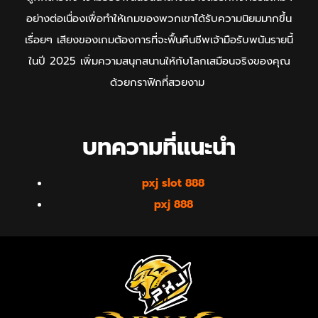
อย่างต่อเนื่องเพื่อทำให้เกมของพวกเขาได้รับความนิยมมากขึ้น
เรื่อยๆ เสียงของเกมต้องการที่จะฟื้นคืนชีพเจ้ามือรับพนันรายนี้
ในปี 2025 เพิ่มความสนุกสนานให้กับโลกเสมือนจริงของคุณ
ด้วยกราฟิกที่สวยงาม
บทความที่แนะนำ
pxj slot 888
pxj 888